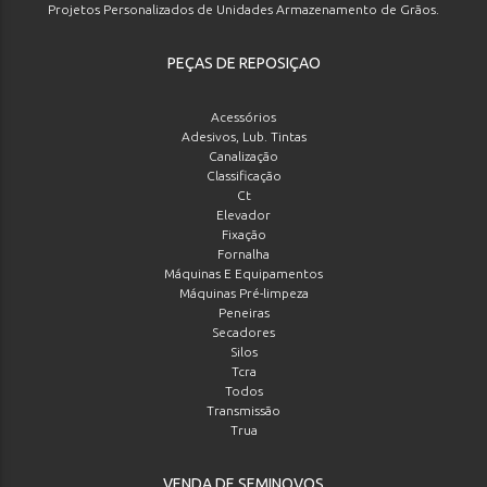
Projetos Personalizados de Unidades Armazenamento de Grãos.
PEÇAS DE REPOSIÇAO
Acessórios
Adesivos, Lub. Tintas
Canalização
Classificação
Ct
Elevador
Fixação
Fornalha
Máquinas E Equipamentos
Máquinas Pré-limpeza
Peneiras
Secadores
Silos
Tcra
Todos
Transmissão
Trua
VENDA DE SEMINOVOS