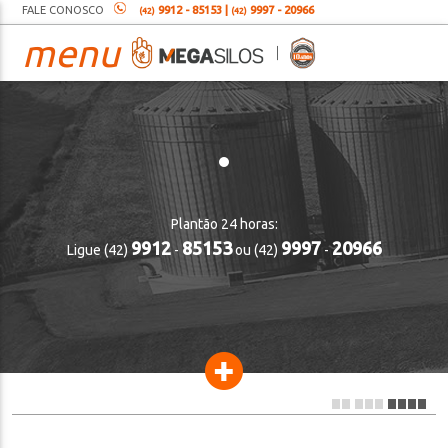
FALE CONOSCO
9912 - 85153 |
9997 - 20966
(42)
(42)
menu
Plantão 24 horas:
9912
85153
9997
20966
Ligue (42)
-
ou (42)
-