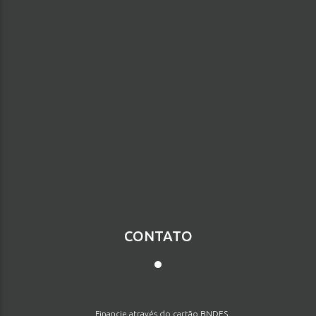
▼
CURRÍCULO
ENVIAR
CONTATO
Financie através do cartão BNDES