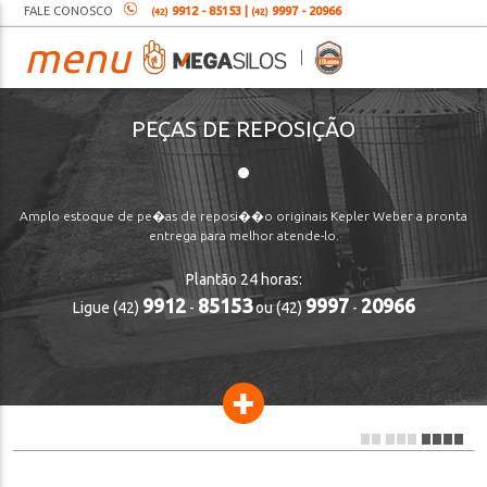
FALE CONOSCO
9912 - 85153 |
9997 - 20966
(42)
(42)
menu
PEÇAS DE REPOSIÇÃO
Amplo estoque de pe�as de reposi��o originais Kepler Weber a pronta
entrega para melhor atende-lo.
Plantão 24 horas:
9912
85153
9997
20966
Ligue (42)
-
ou (42)
-